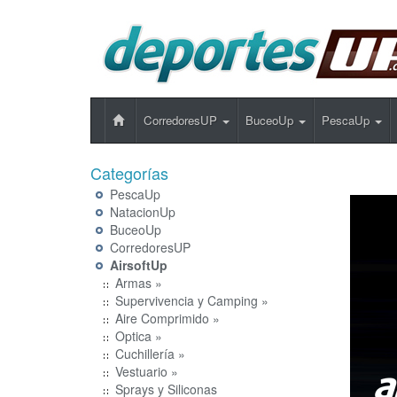
CorredoresUP
BuceoUp
PescaUp
Categorías
PescaUp
NatacionUp
BuceoUp
CorredoresUP
AirsoftUp
Armas »
Supervivencia y Camping »
Aire Comprimido »
Optica »
Cuchillería »
Vestuario »
Sprays y Siliconas