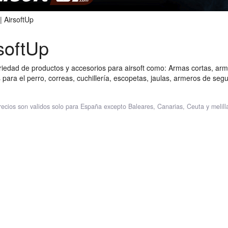
 AirsoftUp
softUp
iedad de productos y accesorios para airsoft como: Armas cortas, arma
s para el perro, correas, cuchillería, escopetas, jaulas, armeros de seg
recios son validos solo para España excepto Baleares, Canarias, Ceuta y melill