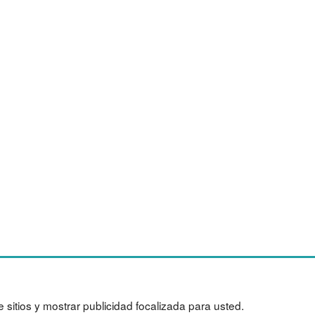
stion de residuos
Nadadores
tes de navidad
Vinotecas
e sitios y mostrar publicidad focalizada para usted.
quinaria
Para almacen