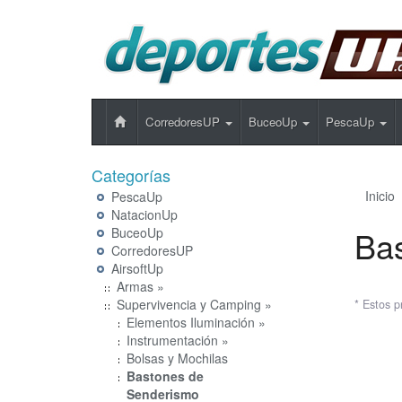
CorredoresUP
BuceoUp
PescaUp
Categorías
Inicio
PescaUp
NatacionUp
Ba
BuceoUp
CorredoresUP
AirsoftUp
Armas »
Supervivencia y Camping »
* Estos p
Elementos Iluminación »
Instrumentación »
Bolsas y Mochilas
Bastones de
Senderismo