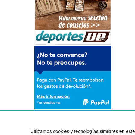
Política de privacidad
Mapa web
Condiciones de uso
Preguntas frecuentes
Utilizamos cookies y tecnologías similares en este 
Cambios y devoluciones
Ingresa a tu cuenta