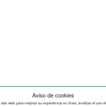
Aviso de cookies
Bombones
Ge
broker online
Lo
sitio web para mejorar su experiencia en línea, analizar el uso d
Copia de seguridad
Ma