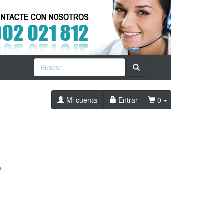
Mi cuenta
Entrar
0
a.