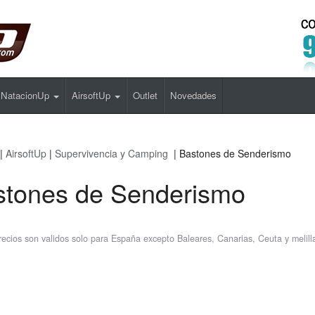
NatacionUp
AirsoftUp
Outlet
Novedades
|
AirsoftUp
|
Supervivencia y Camping
| Bastones de Senderismo
stones de Senderismo
recios son validos solo para España excepto Baleares, Canarias, Ceuta y melill