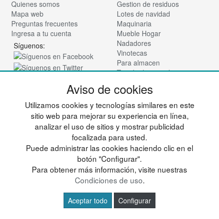
Quienes somos
Gestion de residuos
Mapa web
Lotes de navidad
Preguntas frecuentes
Maquinaria
Ingresa a tu cuenta
Mueble Hogar
Nadadores
Síguenos:
Vinotecas
Para almacen
Tienda de cosmética
Aviso de cookies
© deportesup.com - Todos los derechos reservados
Utilizamos cookies y tecnologías similares en este
sitio web para mejorar su experiencia en línea,
analizar el uso de sitios y mostrar publicidad
focalizada para usted.
Puede administrar las cookies haciendo clic en el
botón "Configurar".
Para obtener más información, visite nuestras
Condiciones de uso
.
Aceptar todo
Configurar