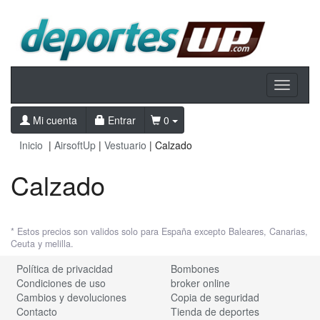
Toggle
navigati
Mi cuenta
Entrar
0
Inicio
|
AirsoftUp
|
Vestuario
| Calzado
Calzado
* Estos precios son validos solo para España excepto Baleares, Canarias,
Ceuta y melilla.
Política de privacidad
Bombones
Condiciones de uso
broker online
Cambios y devoluciones
Copia de seguridad
Contacto
Tienda de deportes