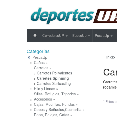
CorredoresUP
BuceoUp
PescaUp
Categorías
Inicio
PescaUp
Cañas »
Car
Carretes »
Carretes Polivalentes
Carretes Spinning
Carretes
Carretes Surfcasting
rodamien
Hilo y Lineas »
Sillas, Refugios, Tripodes »
Accesorios »
* Estos p
Cajas, Mochilas, Fundas »
Cebos y Señuelos,Cucharilla »
Ropa, Relojes, Gafas »