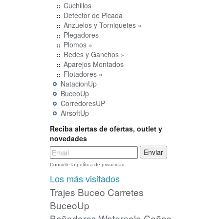
Cuchillos
Detector de Picada
Anzuelos y Torniquetes »
Plegadores
Plomos »
Redes y Ganchos »
Aparejos Montados
Flotadores »
NatacionUp
BuceoUp
CorredoresUP
AirsoftUp
Reciba alertas de ofertas, outlet y
novedades
Consulte la política de privacidad
Los más visitados
Trajes Buceo
Carretes
BuceoUp
Bañadores Waterpolo
Cañas