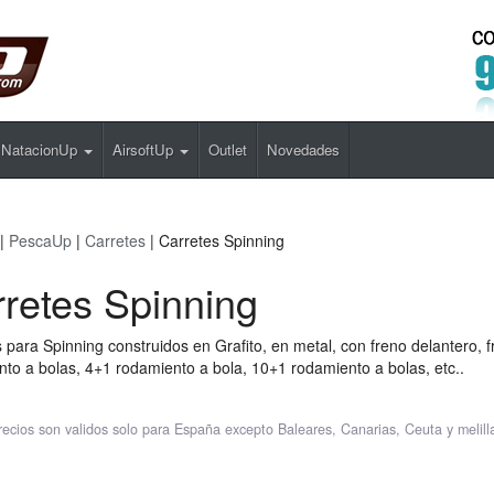
NatacionUp
AirsoftUp
Outlet
Novedades
|
PescaUp
|
Carretes
| Carretes Spinning
retes Spinning
 para Spinning construidos en Grafito, en metal, con freno delantero, f
to a bolas, 4+1 rodamiento a bola, 10+1 rodamiento a bolas, etc..
recios son validos solo para España excepto Baleares, Canarias, Ceuta y melill