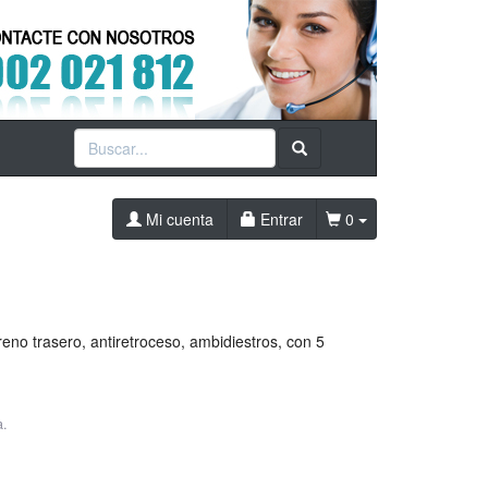
Mi cuenta
Entrar
0
reno trasero, antiretroceso, ambidiestros, con 5
a.