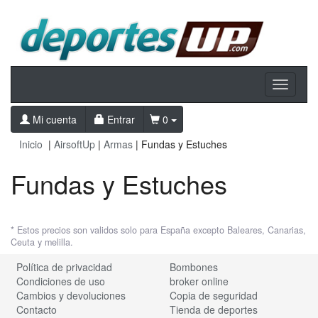
Toggle
navigati
Mi cuenta
Entrar
0
Inicio
|
AirsoftUp
|
Armas
| Fundas y Estuches
Fundas y Estuches
* Estos precios son validos solo para España excepto Baleares, Canarias,
Ceuta y melilla.
Política de privacidad
Bombones
Condiciones de uso
broker online
Cambios y devoluciones
Copia de seguridad
Contacto
Tienda de deportes