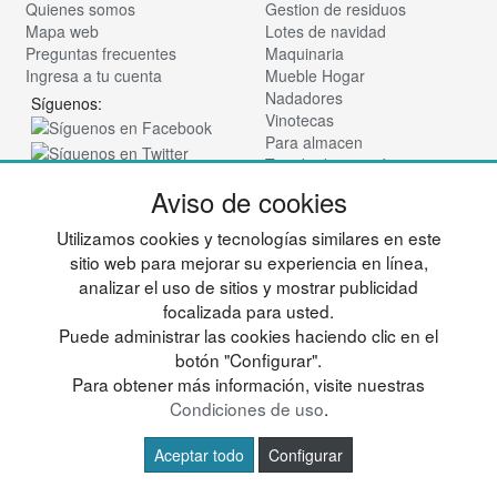
Quienes somos
Gestion de residuos
Mapa web
Lotes de navidad
Preguntas frecuentes
Maquinaria
Ingresa a tu cuenta
Mueble Hogar
Nadadores
Síguenos:
Vinotecas
Para almacen
Tienda de cosmética
Aviso de cookies
© deportesup.com - Todos los derechos reservados
Utilizamos cookies y tecnologías similares en este
sitio web para mejorar su experiencia en línea,
analizar el uso de sitios y mostrar publicidad
focalizada para usted.
Puede administrar las cookies haciendo clic en el
botón "Configurar".
Para obtener más información, visite nuestras
Condiciones de uso
.
Aceptar todo
Configurar