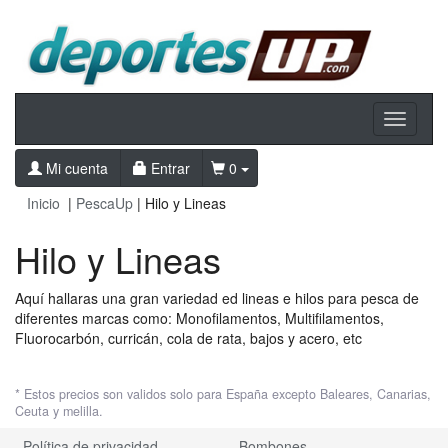
Toggle
navigati
Mi cuenta
Entrar
0
Inicio
|
PescaUp
| Hilo y Lineas
Hilo y Lineas
Aquí hallaras una gran variedad ed lineas e hilos para pesca de
diferentes marcas como: Monofilamentos, Multifilamentos,
Fluorocarbón, curricán, cola de rata, bajos y acero, etc
* Estos precios son validos solo para España excepto Baleares, Canarias,
Ceuta y melilla.
Política de privacidad
Bombones