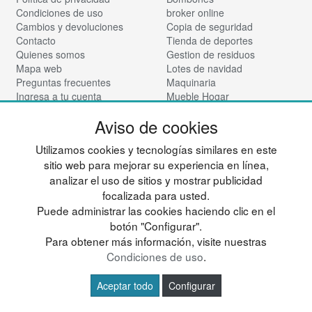
Condiciones de uso
broker online
Cambios y devoluciones
Copia de seguridad
Contacto
Tienda de deportes
Quienes somos
Gestion de residuos
Mapa web
Lotes de navidad
Preguntas frecuentes
Maquinaria
Ingresa a tu cuenta
Mueble Hogar
Nadadores
Síguenos:
Aviso de cookies
Vinotecas
Para almacen
Utilizamos cookies y tecnologías similares en este
Tienda de cosmética
sitio web para mejorar su experiencia en línea,
© deportesup.com - Todos los derechos reservados
analizar el uso de sitios y mostrar publicidad
focalizada para usted.
Puede administrar las cookies haciendo clic en el
botón "Configurar".
Para obtener más información, visite nuestras
Condiciones de uso
.
Aceptar todo
Configurar