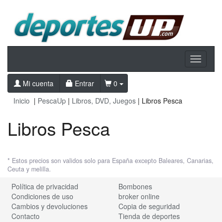
Toggle
navigati
Mi cuenta
Entrar
0
Inicio
|
PescaUp
|
Libros, DVD, Juegos
| Libros Pesca
Libros Pesca
* Estos precios son validos solo para España excepto Baleares, Canarias,
Ceuta y melilla.
Política de privacidad
Bombones
Condiciones de uso
broker online
Cambios y devoluciones
Copia de seguridad
Contacto
Tienda de deportes