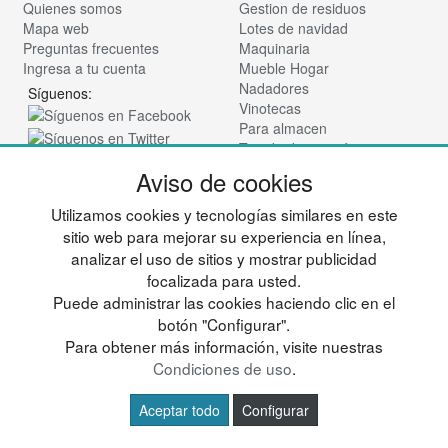
Quienes somos
Gestion de residuos
Mapa web
Lotes de navidad
Preguntas frecuentes
Maquinaria
Ingresa a tu cuenta
Mueble Hogar
Nadadores
Síguenos:
Vinotecas
Para almacen
Tienda de cosmética
Aviso de cookies
© deportesup.com - Todos los derechos reservados
Utilizamos cookies y tecnologías similares en este
sitio web para mejorar su experiencia en línea,
analizar el uso de sitios y mostrar publicidad
focalizada para usted.
Puede administrar las cookies haciendo clic en el
botón "Configurar".
Para obtener más información, visite nuestras
Condiciones de uso
.
Aceptar todo
Configurar