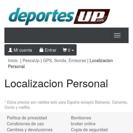
Toggle
navigati
Mi cuenta
Entrar
0
Inicio
|
PescaUp
|
GPS, Sonda, Emisoras
| Localizacion
Personal
Localizacion Personal
* Estos precios son validos solo para España excepto Baleares, Canarias,
Ceuta y melilla.
Política de privacidad
Bombones
Condiciones de uso
broker online
Cambios y devoluciones
Copia de seguridad