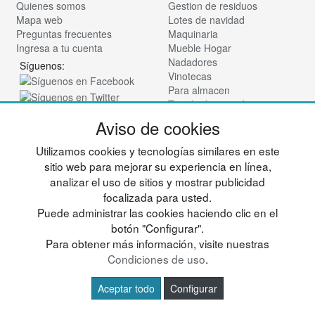
Quienes somos
Gestion de residuos
Mapa web
Lotes de navidad
Preguntas frecuentes
Maquinaria
Ingresa a tu cuenta
Mueble Hogar
Nadadores
Síguenos:
Vinotecas
Para almacen
Tienda de cosmética
Aviso de cookies
© deportesup.com - Todos los derechos reservados
Utilizamos cookies y tecnologías similares en este
sitio web para mejorar su experiencia en línea,
analizar el uso de sitios y mostrar publicidad
focalizada para usted.
Puede administrar las cookies haciendo clic en el
botón "Configurar".
Para obtener más información, visite nuestras
Condiciones de uso
.
Aceptar todo
Configurar