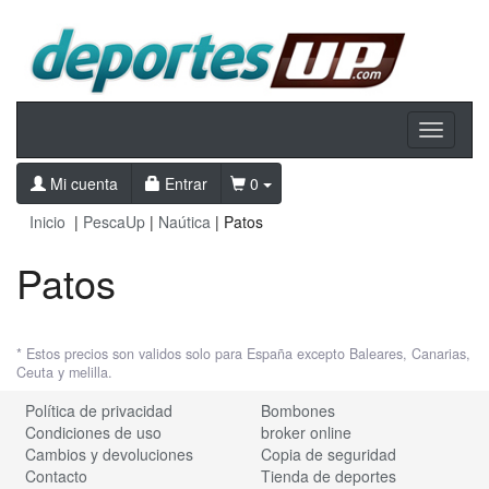
Toggle
navigati
Mi cuenta
Entrar
0
Inicio
|
PescaUp
|
Naútica
| Patos
Patos
* Estos precios son validos solo para España excepto Baleares, Canarias,
Ceuta y melilla.
Política de privacidad
Bombones
Condiciones de uso
broker online
Cambios y devoluciones
Copia de seguridad
Contacto
Tienda de deportes