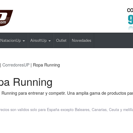
NatacionUp
AirsoftUp
Outlet
Novedades
|
CorredoresUP
| Ropa Running
pa Running
Running para entrenar y competir. Una amplia gama de productos para 
recios son validos solo para España excepto Baleares, Canarias, Ceuta y melill