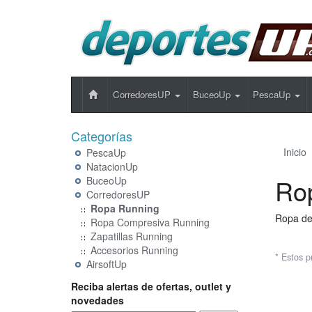
CorredoresUP
BuceoUp
PescaUp
Categorías
Inicio
PescaUp
NatacionUp
Ro
BuceoUp
CorredoresUP
Ropa Running
Ropa de 
Ropa Compresiva Running
Zapatillas Running
Accesorios Running
* Estos p
AirsoftUp
Reciba alertas de ofertas, outlet y
novedades