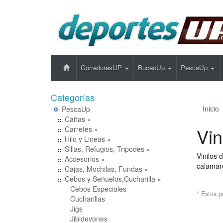
CorredoresUP
BuceoUp
PescaUp
Categorías
Inicio
PescaUp
Cañas »
Vin
Carretes »
Hilo y Lineas »
Sillas, Refugios, Tripodes »
Vinilos 
Accesorios »
calamare
Cajas, Mochilas, Fundas »
Cebos y Señuelos,Cucharilla »
Cebos Especiales
* Estos p
Cucharillas
Jigs
Jibidevones