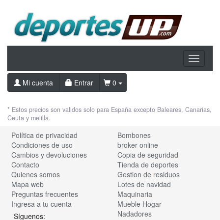
Toggle
navigati
Mi cuenta
Entrar
0
* Estos precios son validos solo para España excepto Baleares, Canarias,
Ceuta y melilla.
Política de privacidad
Bombones
Condiciones de uso
broker online
Cambios y devoluciones
Copia de seguridad
Contacto
Tienda de deportes
Quienes somos
Gestion de residuos
Mapa web
Lotes de navidad
Preguntas frecuentes
Maquinaria
Ingresa a tu cuenta
Mueble Hogar
Nadadores
Síguenos: