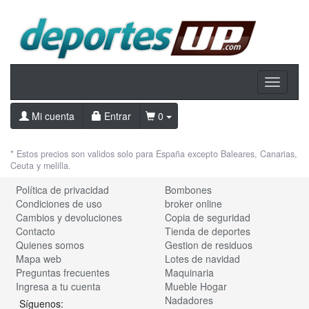
Toggle
navigati
Mi cuenta
Entrar
0
* Estos precios son validos solo para España excepto Baleares, Canarias,
Ceuta y melilla.
Política de privacidad
Bombones
Condiciones de uso
broker online
Cambios y devoluciones
Copia de seguridad
Contacto
Tienda de deportes
Quienes somos
Gestion de residuos
Mapa web
Lotes de navidad
Preguntas frecuentes
Maquinaria
Ingresa a tu cuenta
Mueble Hogar
Nadadores
Síguenos: