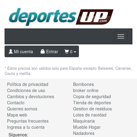
Toggle
navigati
Mi cuenta
Entrar
0
* Estos precios son validos solo para España excepto Baleares, Canarias,
Ceuta y melilla.
Política de privacidad
Bombones
Condiciones de uso
broker online
Cambios y devoluciones
Copia de seguridad
Contacto
Tienda de deportes
Quienes somos
Gestion de residuos
Mapa web
Lotes de navidad
Preguntas frecuentes
Maquinaria
Ingresa a tu cuenta
Mueble Hogar
Nadadores
Síguenos: