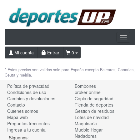
Toggle
navigati
Mi cuenta
Entrar
0
* Estos precios son validos solo para España excepto Baleares, Canarias,
Ceuta y melilla.
Política de privacidad
Bombones
Condiciones de uso
broker online
Cambios y devoluciones
Copia de seguridad
Contacto
Tienda de deportes
Quienes somos
Gestion de residuos
Mapa web
Lotes de navidad
Preguntas frecuentes
Maquinaria
Ingresa a tu cuenta
Mueble Hogar
Nadadores
Síguenos: