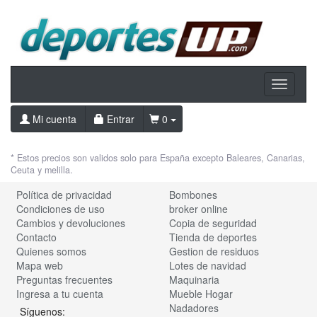
Toggle
navigati
Mi cuenta
Entrar
0
* Estos precios son validos solo para España excepto Baleares, Canarias,
Ceuta y melilla.
Política de privacidad
Bombones
Condiciones de uso
broker online
Cambios y devoluciones
Copia de seguridad
Contacto
Tienda de deportes
Quienes somos
Gestion de residuos
Mapa web
Lotes de navidad
Preguntas frecuentes
Maquinaria
Ingresa a tu cuenta
Mueble Hogar
Nadadores
Síguenos: