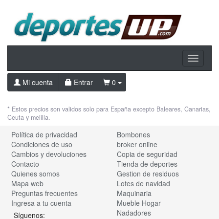
Toggle
navigati
Mi cuenta
Entrar
0
* Estos precios son validos solo para España excepto Baleares, Canarias,
Ceuta y melilla.
Política de privacidad
Bombones
Condiciones de uso
broker online
Cambios y devoluciones
Copia de seguridad
Contacto
Tienda de deportes
Quienes somos
Gestion de residuos
Mapa web
Lotes de navidad
Preguntas frecuentes
Maquinaria
Ingresa a tu cuenta
Mueble Hogar
Nadadores
Síguenos: