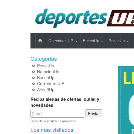
CorredoresUP
BuceoUp
PescaUp
Categorías
PescaUp
NatacionUp
BuceoUp
CorredoresUP
AirsoftUp
Reciba alertas de ofertas, outlet y
novedades
Consulte la política de privacidad
Los más visitados