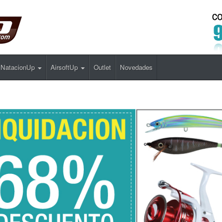
NatacionUp
AirsoftUp
Outlet
Novedades