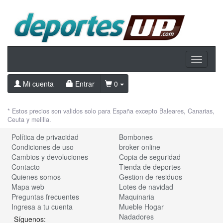
Toggle
navigati
Mi cuenta
Entrar
0
* Estos precios son validos solo para España excepto Baleares, Canarias,
Ceuta y melilla.
Política de privacidad
Bombones
Condiciones de uso
broker online
Cambios y devoluciones
Copia de seguridad
Contacto
Tienda de deportes
Quienes somos
Gestion de residuos
Mapa web
Lotes de navidad
Preguntas frecuentes
Maquinaria
Ingresa a tu cuenta
Mueble Hogar
Nadadores
Síguenos: