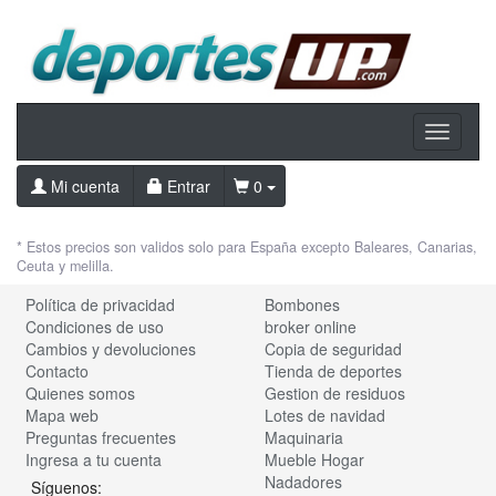
Toggle
navigati
Mi cuenta
Entrar
0
* Estos precios son validos solo para España excepto Baleares, Canarias,
Ceuta y melilla.
Política de privacidad
Bombones
Condiciones de uso
broker online
Cambios y devoluciones
Copia de seguridad
Contacto
Tienda de deportes
Quienes somos
Gestion de residuos
Mapa web
Lotes de navidad
Preguntas frecuentes
Maquinaria
Ingresa a tu cuenta
Mueble Hogar
Nadadores
Síguenos: