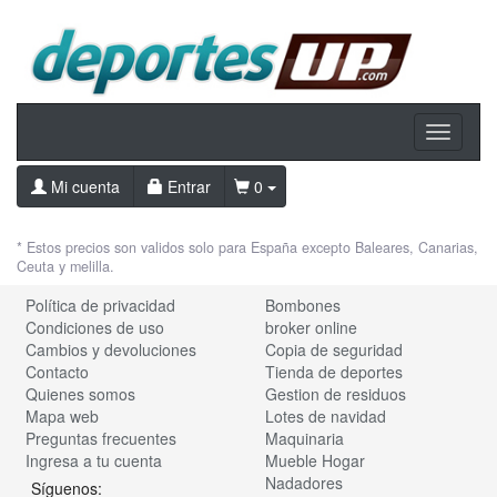
Toggle
navigati
Mi cuenta
Entrar
0
* Estos precios son validos solo para España excepto Baleares, Canarias,
Ceuta y melilla.
Política de privacidad
Bombones
Condiciones de uso
broker online
Cambios y devoluciones
Copia de seguridad
Contacto
Tienda de deportes
Quienes somos
Gestion de residuos
Mapa web
Lotes de navidad
Preguntas frecuentes
Maquinaria
Ingresa a tu cuenta
Mueble Hogar
Nadadores
Síguenos: