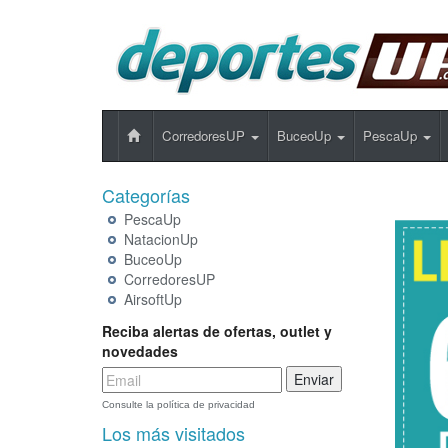
CorredoresUP
BuceoUp
PescaUp
Categorías
PescaUp
NatacionUp
BuceoUp
CorredoresUP
AirsoftUp
Reciba alertas de ofertas, outlet y
novedades
Consulte la política de privacidad
Los más visitados