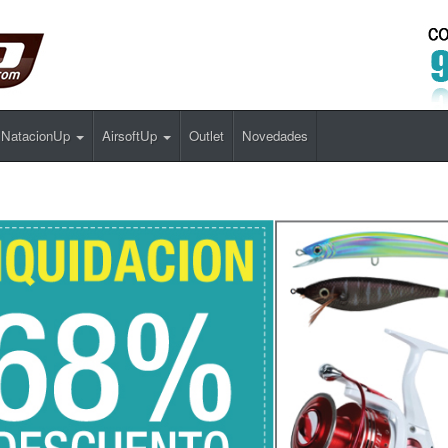
NatacionUp
AirsoftUp
Outlet
Novedades