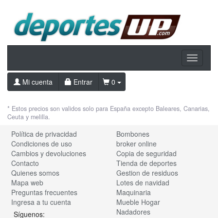
Toggle
navigati
Mi cuenta
Entrar
0
* Estos precios son validos solo para España excepto Baleares, Canarias,
Ceuta y melilla.
Política de privacidad
Bombones
Condiciones de uso
broker online
Cambios y devoluciones
Copia de seguridad
Contacto
Tienda de deportes
Quienes somos
Gestion de residuos
Mapa web
Lotes de navidad
Preguntas frecuentes
Maquinaria
Ingresa a tu cuenta
Mueble Hogar
Nadadores
Síguenos: