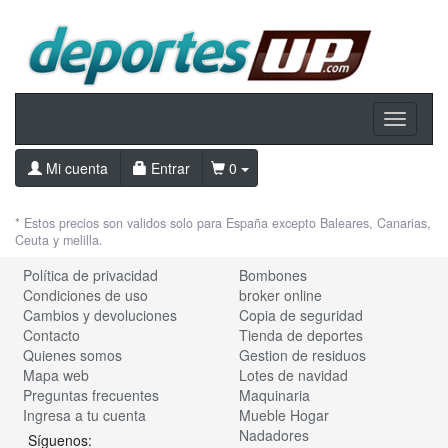
Toggle
navigati
Mi cuenta
Entrar
0
* Estos precios son validos solo para España excepto Baleares, Canarias,
Ceuta y melilla.
Política de privacidad
Bombones
Condiciones de uso
broker online
Cambios y devoluciones
Copia de seguridad
Contacto
Tienda de deportes
Quienes somos
Gestion de residuos
Mapa web
Lotes de navidad
Preguntas frecuentes
Maquinaria
Ingresa a tu cuenta
Mueble Hogar
Nadadores
Síguenos: