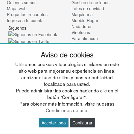
Quienes somos
Gestion de residuos
Mapa web
Lotes de navidad
Preguntas frecuentes
Maquinaria
Ingresa a tu cuenta
Mueble Hogar
Nadadores
Síguenos:
Vinotecas
Para almacen
Tienda de cosmética
Aviso de cookies
© deportesup.com - Todos los derechos reservados
Utilizamos cookies y tecnologías similares en este
sitio web para mejorar su experiencia en línea,
analizar el uso de sitios y mostrar publicidad
focalizada para usted.
Puede administrar las cookies haciendo clic en el
botón "Configurar".
Para obtener más información, visite nuestras
Condiciones de uso
.
Aceptar todo
Configurar