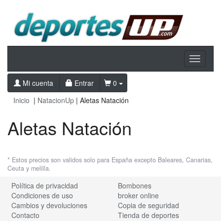
Toggle
navigati
Mi cuenta
Entrar
0
Inicio
|
NatacionUp
| Aletas Natación
Aletas Natación
* Estos precios son validos solo para España excepto Baleares, Canarias,
Ceuta y melilla.
Política de privacidad
Bombones
Condiciones de uso
broker online
Cambios y devoluciones
Copia de seguridad
Contacto
Tienda de deportes