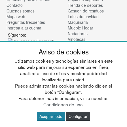
Contacto
Tienda de deportes
Quienes somos
Gestion de residuos
Mapa web
Lotes de navidad
Preguntas frecuentes
Maquinaria
Ingresa a tu cuenta
Mueble Hogar
Nadadores
Síguenos:
Vinotecas
Para almacen
Aviso de cookies
Tienda de cosmética
© deportesup.com - Todos los derechos reservados
Utilizamos cookies y tecnologías similares en este
sitio web para mejorar su experiencia en línea,
analizar el uso de sitios y mostrar publicidad
focalizada para usted.
Puede administrar las cookies haciendo clic en el
botón "Configurar".
Para obtener más información, visite nuestras
Condiciones de uso
.
Aceptar todo
Configurar