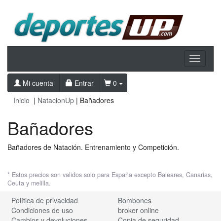
Toggle
navigati
Mi cuenta
Entrar
0
Inicio
|
NatacionUp
| Bañadores
Bañadores
Bañadores de Natación. Entrenamiento y Competición.
* Estos precios son validos solo para España excepto Baleares, Canarias,
Ceuta y melilla.
Política de privacidad
Bombones
Condiciones de uso
broker online
Cambios y devoluciones
Copia de seguridad