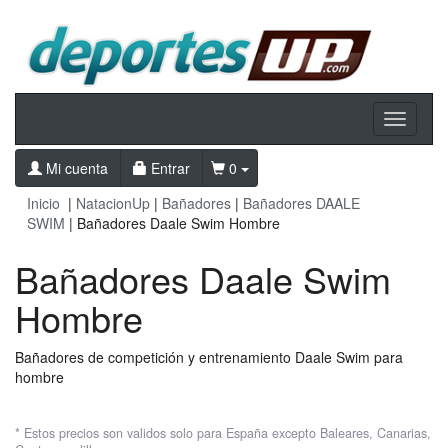
Toggle
navigati
Mi cuenta
Entrar
0
Inicio
|
NatacionUp
|
Bañadores
|
Bañadores DAALE
SWIM
| Bañadores Daale Swim Hombre
Bañadores Daale Swim
Hombre
Bañadores de competición y entrenamiento Daale Swim para
hombre
* Estos precios son validos solo para España excepto Baleares, Canarias,