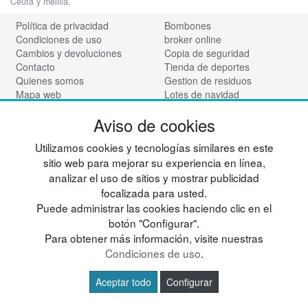
Ceuta y melilla.
Política de privacidad
Bombones
Condiciones de uso
broker online
Cambios y devoluciones
Copia de seguridad
Contacto
Tienda de deportes
Quienes somos
Gestion de residuos
Mapa web
Lotes de navidad
Preguntas frecuentes
Maquinaria
Aviso de cookies
Ingresa a tu cuenta
Mueble Hogar
Nadadores
Síguenos:
Utilizamos cookies y tecnologías similares en este
Vinotecas
sitio web para mejorar su experiencia en línea,
Para almacen
analizar el uso de sitios y mostrar publicidad
Tienda de cosmética
focalizada para usted.
© deportesup.com - Todos los derechos reservados
Puede administrar las cookies haciendo clic en el
botón "Configurar".
Para obtener más información, visite nuestras
Condiciones de uso
.
Aceptar todo
Configurar