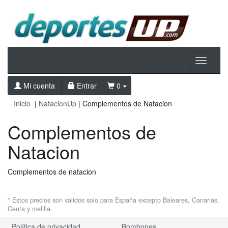
Toggle
navigati
Mi cuenta
Entrar
0
Inicio
|
NatacionUp
| Complementos de Natacion
Complementos de
Natacion
Complementos de natacion
* Estos precios son validos solo para España excepto Baleares, Canarias,
Ceuta y melilla.
Política de privacidad
Bombones