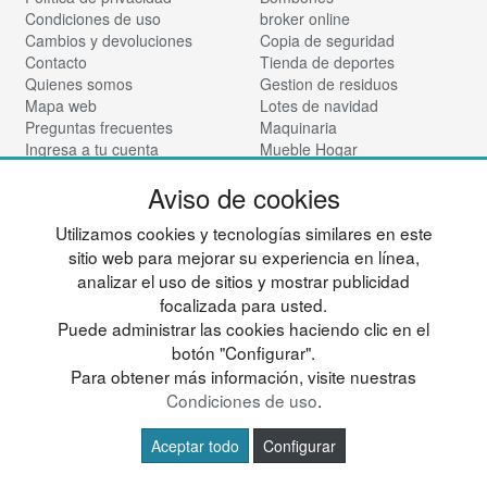
Condiciones de uso
broker online
Cambios y devoluciones
Copia de seguridad
Contacto
Tienda de deportes
Quienes somos
Gestion de residuos
Mapa web
Lotes de navidad
Preguntas frecuentes
Maquinaria
Ingresa a tu cuenta
Mueble Hogar
Nadadores
Síguenos:
Aviso de cookies
Vinotecas
Para almacen
Utilizamos cookies y tecnologías similares en este
Tienda de cosmética
sitio web para mejorar su experiencia en línea,
© deportesup.com - Todos los derechos reservados
analizar el uso de sitios y mostrar publicidad
focalizada para usted.
Puede administrar las cookies haciendo clic en el
botón "Configurar".
Para obtener más información, visite nuestras
Condiciones de uso
.
Aceptar todo
Configurar