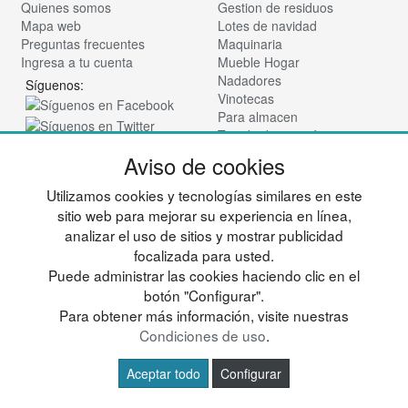
Quienes somos
Gestion de residuos
Mapa web
Lotes de navidad
Preguntas frecuentes
Maquinaria
Ingresa a tu cuenta
Mueble Hogar
Nadadores
Síguenos:
Vinotecas
Para almacen
Tienda de cosmética
Aviso de cookies
© deportesup.com - Todos los derechos reservados
Utilizamos cookies y tecnologías similares en este
sitio web para mejorar su experiencia en línea,
analizar el uso de sitios y mostrar publicidad
focalizada para usted.
Puede administrar las cookies haciendo clic en el
botón "Configurar".
Para obtener más información, visite nuestras
Condiciones de uso
.
Aceptar todo
Configurar