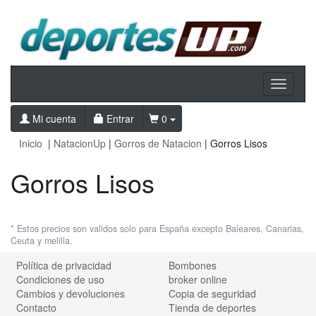
Toggle
navigati
Mi cuenta
Entrar
0
Inicio
|
NatacionUp
|
Gorros de Natacion
| Gorros Lisos
Gorros Lisos
* Estos precios son validos solo para España excepto Baleares, Canarias,
Ceuta y melilla.
Política de privacidad
Bombones
Condiciones de uso
broker online
Cambios y devoluciones
Copia de seguridad
Contacto
Tienda de deportes