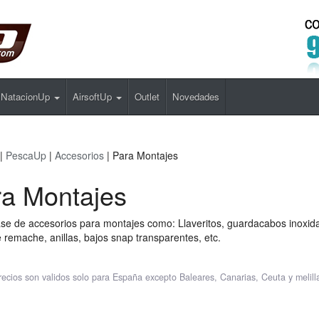
NatacionUp
AirsoftUp
Outlet
Novedades
|
PescaUp
|
Accesorios
| Para Montajes
a Montajes
se de accesorios para montajes como: Llaveritos, guardacabos inoxida
 remache, anillas, bajos snap transparentes, etc.
recios son validos solo para España excepto Baleares, Canarias, Ceuta y melill