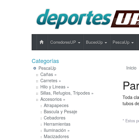
CorredoresUP
BuceoUp
PescaUp
Categorías
Inicio
PescaUp
Cañas »
Par
Carretes »
Hilo y Lineas »
Sillas, Refugios, Tripodes »
Toda cla
Accesorios »
tubos de
Atrapapeces
Bascula y Pesaje
Cebadores
* Estos p
Herramientas
Iluminación »
Macizadores