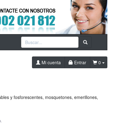
Mi cuenta
Entrar
0
bles y fosforescentes, mosquetones, emerillones,
a.