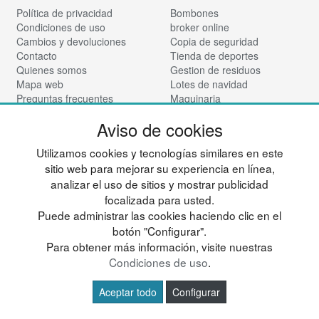
Política de privacidad
Bombones
Condiciones de uso
broker online
Cambios y devoluciones
Copia de seguridad
Contacto
Tienda de deportes
Quienes somos
Gestion de residuos
Mapa web
Lotes de navidad
Preguntas frecuentes
Maquinaria
Ingresa a tu cuenta
Mueble Hogar
Aviso de cookies
Nadadores
Síguenos:
Vinotecas
Utilizamos cookies y tecnologías similares en este
Para almacen
sitio web para mejorar su experiencia en línea,
Tienda de cosmética
analizar el uso de sitios y mostrar publicidad
© deportesup.com - Todos los derechos reservados
focalizada para usted.
Puede administrar las cookies haciendo clic en el
botón "Configurar".
Para obtener más información, visite nuestras
Condiciones de uso
.
Aceptar todo
Configurar