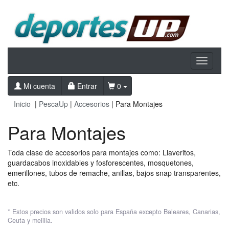
Toggle
navigati
Mi cuenta
Entrar
0
Inicio
|
PescaUp
|
Accesorios
| Para Montajes
Para Montajes
Toda clase de accesorios para montajes como: Llaveritos,
guardacabos inoxidables y fosforescentes, mosquetones,
emerillones, tubos de remache, anillas, bajos snap transparentes,
etc.
* Estos precios son validos solo para España excepto Baleares, Canarias,
Ceuta y melilla.