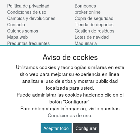
Política de privacidad
Bombones
Condiciones de uso
broker online
Cambios y devoluciones
Copia de seguridad
Contacto
Tienda de deportes
Quienes somos
Gestion de residuos
Mapa web
Lotes de navidad
Preguntas frecuentes
Maquinaria
Ingresa a tu cuenta
Mueble Hogar
Aviso de cookies
Nadadores
Síguenos:
Vinotecas
Utilizamos cookies y tecnologías similares en este
Para almacen
sitio web para mejorar su experiencia en línea,
Tienda de cosmética
analizar el uso de sitios y mostrar publicidad
© deportesup.com - Todos los derechos reservados
focalizada para usted.
Puede administrar las cookies haciendo clic en el
botón "Configurar".
Para obtener más información, visite nuestras
Condiciones de uso
.
Aceptar todo
Configurar