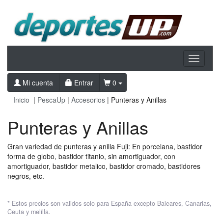
Toggle
navigati
Mi cuenta
Entrar
0
Inicio
|
PescaUp
|
Accesorios
| Punteras y Anillas
Punteras y Anillas
Gran variedad de punteras y anilla Fuji: En porcelana, bastidor
forma de globo, bastidor titanio, sin amortiguador, con
amortiguador, bastidor metalico, bastidor cromado, bastidores
negros, etc.
* Estos precios son validos solo para España excepto Baleares, Canarias,
Ceuta y melilla.