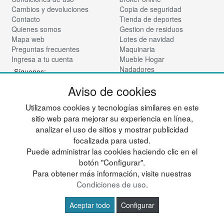
Cambios y devoluciones
Copia de seguridad
Contacto
Tienda de deportes
Quienes somos
Gestion de residuos
Mapa web
Lotes de navidad
Preguntas frecuentes
Maquinaria
Ingresa a tu cuenta
Mueble Hogar
Nadadores
Síguenos:
Vinotecas
Aviso de cookies
Para almacen
Tienda de cosmética
Utilizamos cookies y tecnologías similares en este
© deportesup.com - Todos los derechos reservados
sitio web para mejorar su experiencia en línea,
analizar el uso de sitios y mostrar publicidad
focalizada para usted.
Puede administrar las cookies haciendo clic en el
botón "Configurar".
Para obtener más información, visite nuestras
Condiciones de uso
.
Aceptar todo
Configurar