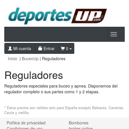
Toggle
navigati
Mi cuenta
Entrar
0
Inicio
|
BuceoUp
| Reguladores
Reguladores
Reguladores especiales para buceo y apnea. Disponemos del
regulador completo o sus partes como 1 y 2 etapas.
* Estos precios son validos solo para España excepto Baleares, Canarias,
Ceuta y melilla.
Política de privacidad
Bombones
Condiciones de uso
broker online