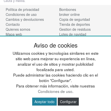
Ceuta y melilla.
Política de privacidad
Bombones
Condiciones de uso
broker online
Cambios y devoluciones
Copia de seguridad
Contacto
Tienda de deportes
Quienes somos
Gestion de residuos
Mapa web
Lotes de navidad
Preguntas frecuentes
Maquinaria
Aviso de cookies
Ingresa a tu cuenta
Mueble Hogar
Nadadores
Síguenos:
Utilizamos cookies y tecnologías similares en este
Vinotecas
sitio web para mejorar su experiencia en línea,
Para almacen
analizar el uso de sitios y mostrar publicidad
Tienda de cosmética
focalizada para usted.
© deportesup.com - Todos los derechos reservados
Puede administrar las cookies haciendo clic en el
botón "Configurar".
Para obtener más información, visite nuestras
Condiciones de uso
.
Aceptar todo
Configurar