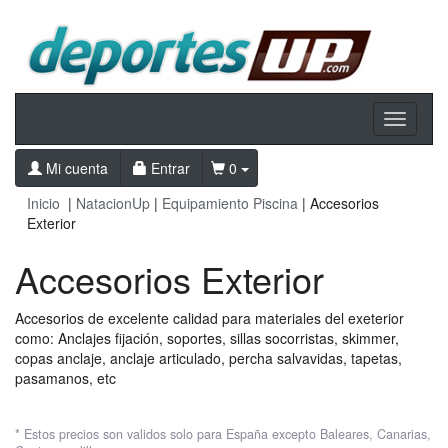
Toggle
navigati
Mi cuenta
Entrar
0
Inicio
|
NatacionUp
|
Equipamiento Piscina
| Accesorios
Exterior
Accesorios Exterior
Accesorios de excelente calidad para materiales del exeterior
como: Anclajes fijación, soportes, sillas socorristas, skimmer,
copas anclaje, anclaje articulado, percha salvavidas, tapetas,
pasamanos, etc
* Estos precios son validos solo para España excepto Baleares, Canarias,