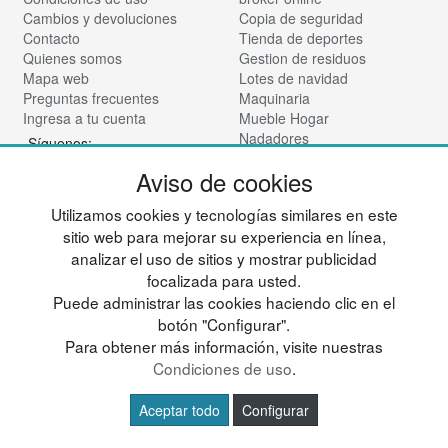
Cambios y devoluciones
Copia de seguridad
Contacto
Tienda de deportes
Quienes somos
Gestion de residuos
Mapa web
Lotes de navidad
Preguntas frecuentes
Maquinaria
Ingresa a tu cuenta
Mueble Hogar
Nadadores
Síguenos:
Vinotecas
Aviso de cookies
Para almacen
Tienda de cosmética
Utilizamos cookies y tecnologías similares en este
© deportesup.com - Todos los derechos reservados
sitio web para mejorar su experiencia en línea,
analizar el uso de sitios y mostrar publicidad
focalizada para usted.
Puede administrar las cookies haciendo clic en el
botón "Configurar".
Para obtener más información, visite nuestras
Condiciones de uso
.
Aceptar todo
Configurar