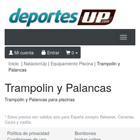
Toggle
navigati
Mi cuenta
Entrar
0
Inicio
|
NatacionUp
|
Equipamiento Piscina
| Trampolin y
Palancas
Trampolin y Palancas
Trampolin y Palancas para piscinas
* Estos precios son validos solo para España excepto Baleares, Canarias,
Ceuta y melilla.
Política de privacidad
Bombones
Condiciones de uso
broker online